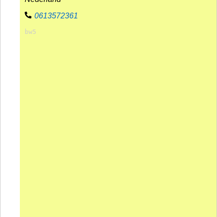
Contact
0613572361
bw5
Online Inschrijven
Sponsoren