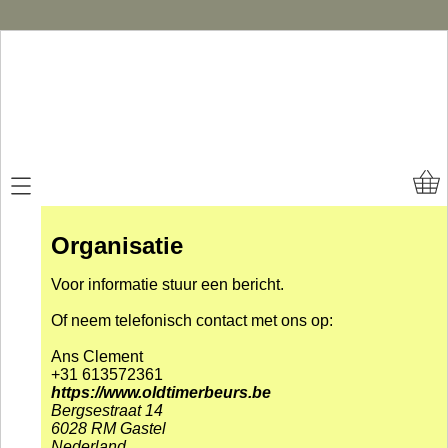
Home
Organisatie
Nieuws
Voor informatie stuur een bericht.
Of neem telefonisch contact met ons op:
Bezoekers
Ans Clement
+31 613572361
Standhouders
https://www.oldtimerbeurs.be
Bergsestraat 14
6028 RM Gastel
Organisatie
Nederland